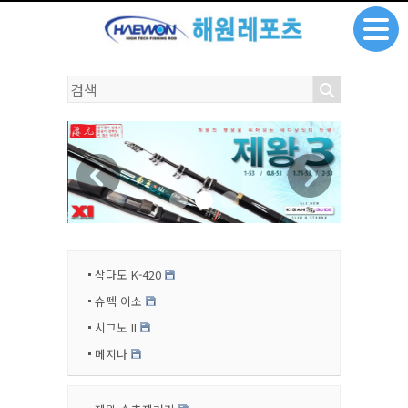
삼다도 K-420
슈펙 이소
시그노 II
메지나