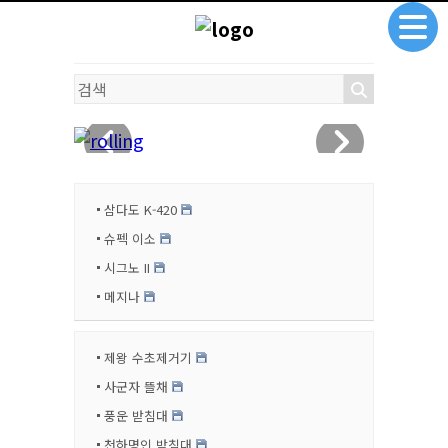
삼다도 K-420
슈펙 이소
시그노 II
메지나
제왕 수초제거기
사군자 뜰채
풍운 받침대
천하명인 받침대